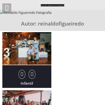
Skip
to
content
Autor:
reinaldofigueiredo
Infantil